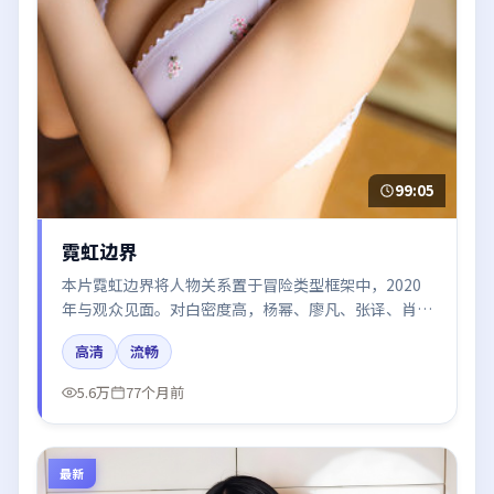
99:05
霓虹边界
本片霓虹边界将人物关系置于冒险类型框架中，2020
年与观众见面。对白密度高，杨幂、廖凡、张译、肖战
的台词节奏值得关注；整体气质偏韩国都市与冷色调摄
高清
流畅
影。
5.6万
77个月前
最新