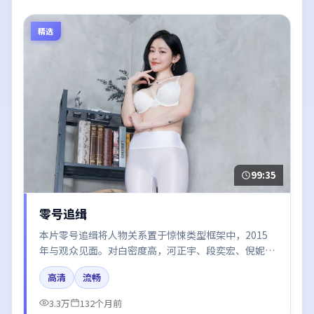
精选
99:35
零号追缉
本片零号追缉将人物关系置于惊悚类型框架中，2015
年与观众见面。对白密度高，河正宇、段奕宏、倪妮、
迪丽热巴的台词节奏值得关注；整体气质偏法国都市与
高清
流畅
冷色调摄影。
3.3万
132个月前