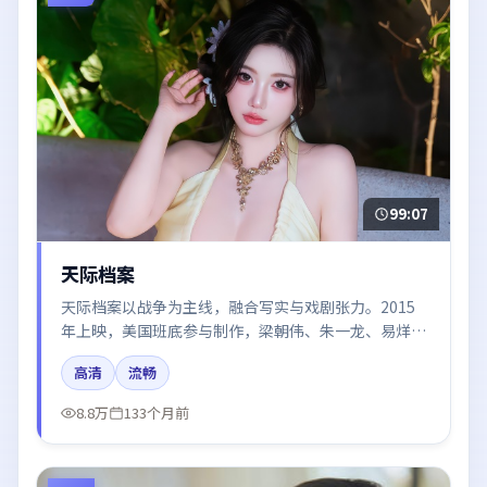
99:07
天际档案
天际档案以战争为主线，融合写实与戏剧张力。2015
年上映，美国班底参与制作，梁朝伟、朱一龙、易烊千
玺在片中呈现细腻表演，影像风格统一，配乐与剪辑强
高清
流畅
化了情绪曲线。
8.8万
133个月前