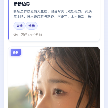
断桥边界
断桥边界以爱情为主线，融合写实与戏剧张力。2016
年上映，日本班底参与制作，河正宇、木村拓哉、朱一
龙在片中呈现细腻表演，影像风格统一，配乐与剪辑强
高清
流畅
化了情绪曲线。
1.1万
121个月前
最新