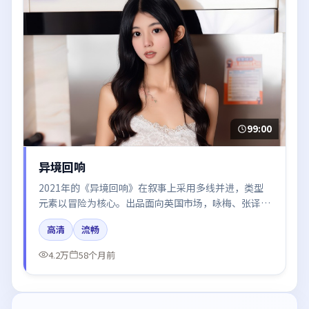
99:00
异境回响
2021年的《异境回响》在叙事上采用多线并进，类型
元素以冒险为核心。出品面向英国市场，咏梅、张译、
朱一龙、张子枫、白宇所饰角色推动关键反转，结尾留
高清
流畅
白引发讨论。
4.2万
58个月前