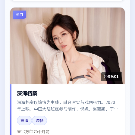
热门
99:01
深海档案
深海档案以惊悚为主线，融合写实与戏剧张力。2020
年上映，中国大陆班底参与制作，倪妮、赵丽颖、于和
伟、白宇、梁朝伟在片中呈现细腻表演，影像风格统
高清
流畅
一，配乐与剪辑强化了情绪曲线。
12万
70个月前