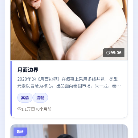
99:06
月面边界
2020年的《月面边界》在叙事上采用多线并进，类型
元素以冒险为核心。出品面向泰国市场，朱一龙、秦海
璐、易烊千玺、张译、黄渤所饰角色推动关键反转，结
高清
流畅
尾留白引发讨论。
1.1万
70个月前
最新