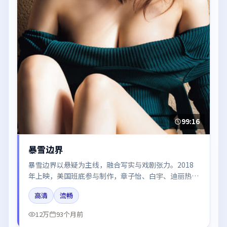
99:16
暴雪边界
暴雪边界以悬疑为主线，融合写实与戏剧张力。2018
年上映，美国班底参与制作，章子怡、白宇、迪丽热
巴、易烊千玺、张译在片中呈现细腻表演，影像风格统
高清
流畅
一，配乐与剪辑强化了情绪曲线。
12万
93个月前