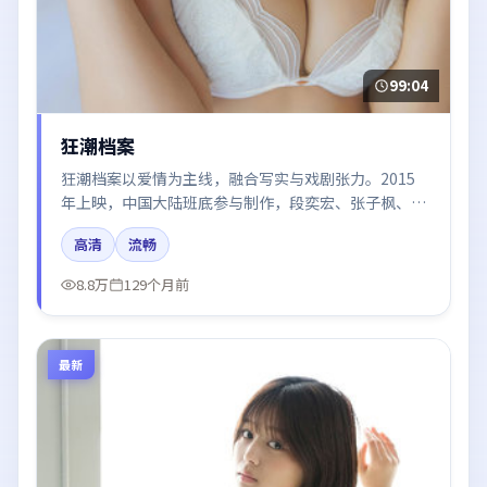
99:04
狂潮档案
狂潮档案以爱情为主线，融合写实与戏剧张力。2015
年上映，中国大陆班底参与制作，段奕宏、张子枫、王
景春、梁朝伟、咏梅在片中呈现细腻表演，影像风格统
高清
流畅
一，配乐与剪辑强化了情绪曲线。
8.8万
129个月前
最新