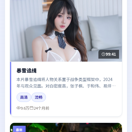
99:41
暴雪追缉
本片暴雪追缉将人物关系置于战争类型框架中，2024
年与观众见面。对白密度高，张子枫、于和伟、易烊千
玺的台词节奏值得关注；整体气质偏中国大陆都市与冷
高清
流畅
色调摄影。
9.6万
24个月前
最新