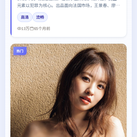
元素以犯罪为核心。出品面向法国市场，王景春、廖
凡、白宇、王凯所饰角色推动关键反转，结尾留白引发
高清
流畅
讨论。
13万
65个月前
热门