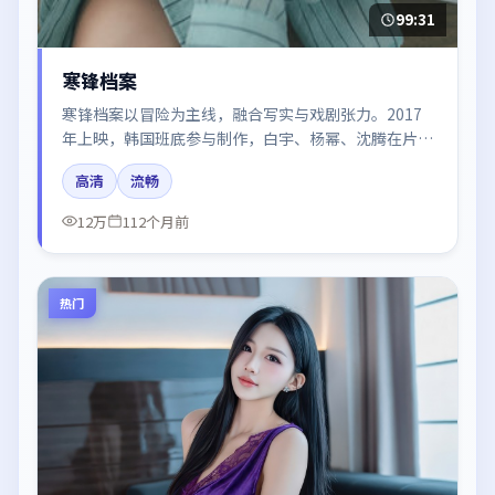
99:31
寒锋档案
寒锋档案以冒险为主线，融合写实与戏剧张力。2017
年上映，韩国班底参与制作，白宇、杨幂、沈腾在片中
呈现细腻表演，影像风格统一，配乐与剪辑强化了情绪
高清
流畅
曲线。
12万
112个月前
热门