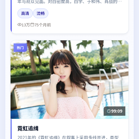
年与观众见面。对白密度高，白宇、于和伟、肖战的台
词节奏值得关注；整体气质偏法国都市与冷色调摄影。
高清
流畅
13万
75个月前
热门
99:09
霓虹追缉
2021年的《霓虹追缉》在叙事上采用多线并进，类型