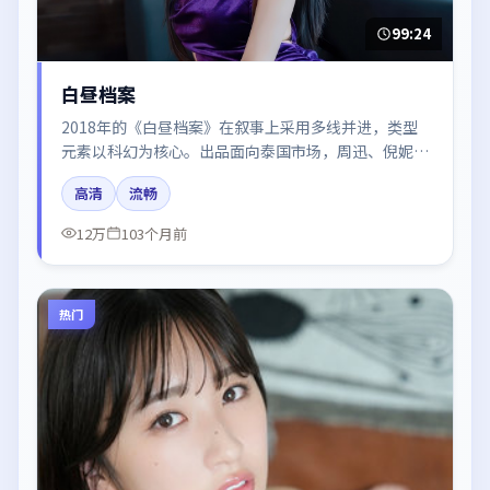
99:24
白昼档案
2018年的《白昼档案》在叙事上采用多线并进，类型
元素以科幻为核心。出品面向泰国市场，周迅、倪妮、
王凯、梁朝伟、刘亦菲所饰角色推动关键反转，结尾留
高清
流畅
白引发讨论。
12万
103个月前
热门