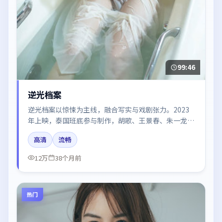
99:46
逆光档案
逆光档案以惊悚为主线，融合写实与戏剧张力。2023
年上映，泰国班底参与制作，胡歌、王景春、朱一龙在
片中呈现细腻表演，影像风格统一，配乐与剪辑强化了
高清
流畅
情绪曲线。
12万
38个月前
热门