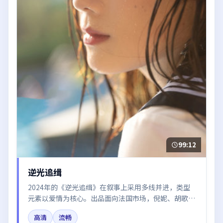
99:12
逆光追缉
2024年的《逆光追缉》在叙事上采用多线并进，类型
元素以爱情为核心。出品面向法国市场，倪妮、胡歌、
杨幂、段奕宏、梁朝伟所饰角色推动关键反转，结尾留
高清
流畅
白引发讨论。