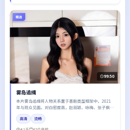
精选
99:50
雾岛追缉
本片雾岛追缉将人物关系置于喜剧类型框架中，2021
年与观众见面。对白密度高，赵丽颖、咏梅、张子枫、
周迅、黄渤的台词节奏值得关注；整体气质偏中国大陆
高清
流畅
都市与冷色调摄影。
4.1千
62个月前