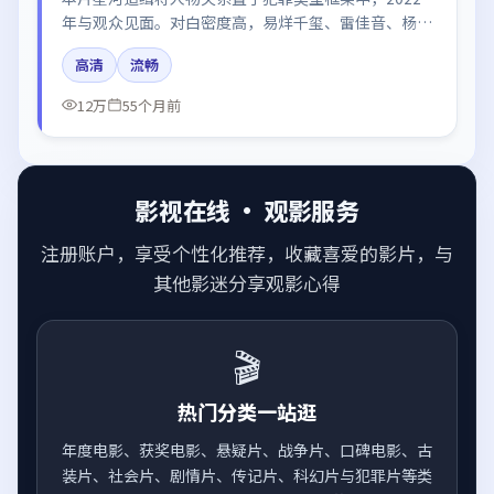
年与观众见面。对白密度高，易烊千玺、雷佳音、杨
幂、咏梅、黄渤的台词节奏值得关注；整体气质偏中国
高清
流畅
大陆都市与冷色调摄影。
12万
55个月前
影视在线 · 观影服务
注册账户，享受个性化推荐，收藏喜爱的影片，与
其他影迷分享观影心得
🎬
热门分类一站逛
年度电影、获奖电影、悬疑片、战争片、口碑电影、古
装片、社会片、剧情片、传记片、科幻片与犯罪片等类