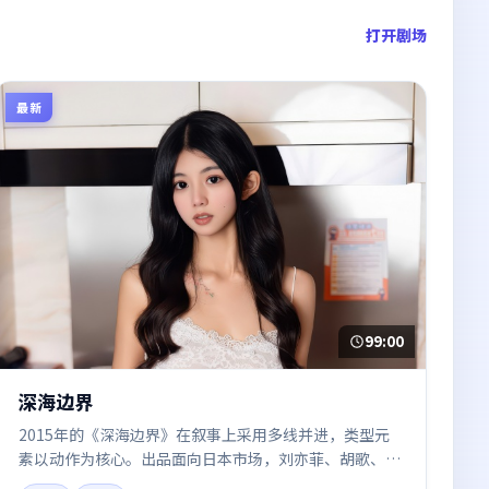
打开剧场
最新
99:00
深海边界
2015年的《深海边界》在叙事上采用多线并进，类型元
素以动作为核心。出品面向日本市场，刘亦菲、胡歌、沈
腾所饰角色推动关键反转，结尾留白引发讨论。