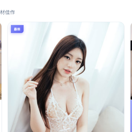
材佳作
最新