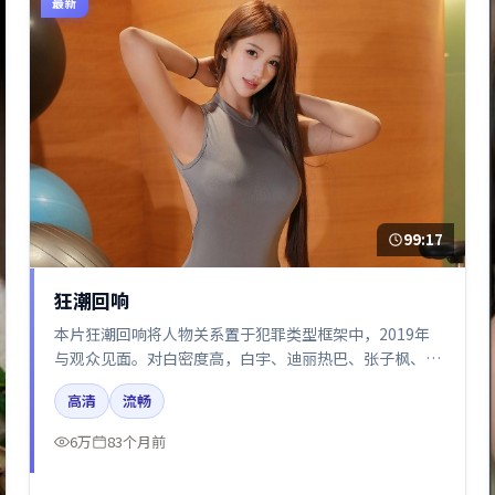
最新
99:17
狂潮回响
本片狂潮回响将人物关系置于犯罪类型框架中，2019年
与观众见面。对白密度高，白宇、迪丽热巴、张子枫、胡
歌、段奕宏的台词节奏值得关注；整体气质偏美国都市与
高清
流畅
冷色调摄影。
6万
83个月前