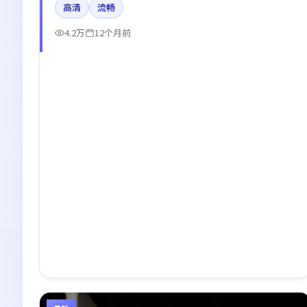
高清
流畅
讨论。
4.2万
12个月前