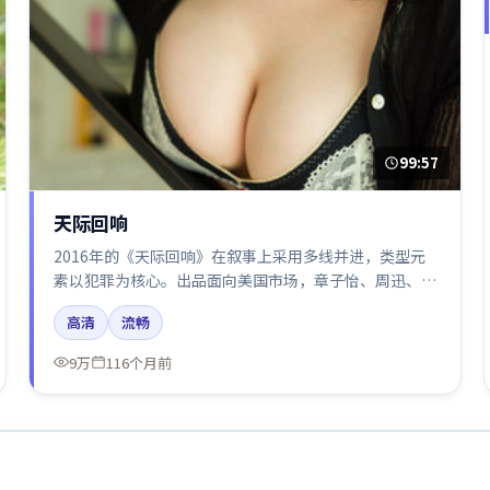
99:57
天际回响
2016年的《天际回响》在叙事上采用多线并进，类型元
素以犯罪为核心。出品面向美国市场，章子怡、周迅、刘
亦菲、梁朝伟所饰角色推动关键反转，结尾留白引发讨
高清
流畅
论。
9万
116个月前