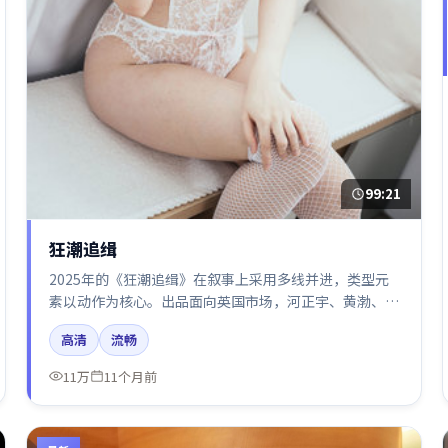
99:21
狂潮追缉
2025年的《狂潮追缉》在叙事上采用多线并进，类型元
素以动作为核心。出品面向英国市场，河正宇、黄渤、章
子怡所饰角色推动关键反转，结尾留白引发讨论。
高清
流畅
11万
11个月前