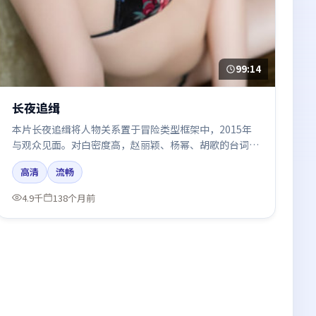
99:14
长夜追缉
本片长夜追缉将人物关系置于冒险类型框架中，2015年
与观众见面。对白密度高，赵丽颖、杨幂、胡歌的台词节
奏值得关注；整体气质偏美国都市与冷色调摄影。
高清
流畅
4.9千
138个月前