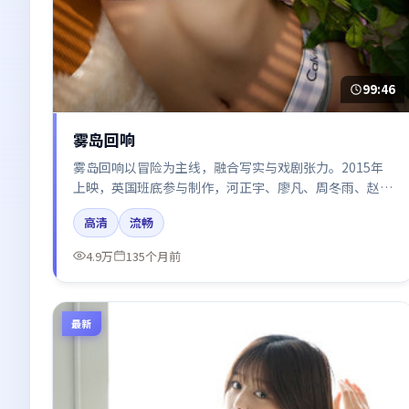
99:46
雾岛回响
雾岛回响以冒险为主线，融合写实与戏剧张力。2015年
上映，英国班底参与制作，河正宇、廖凡、周冬雨、赵丽
颖、张子枫在片中呈现细腻表演，影像风格统一，配乐与
高清
流畅
剪辑强化了情绪曲线。
4.9万
135个月前
最新