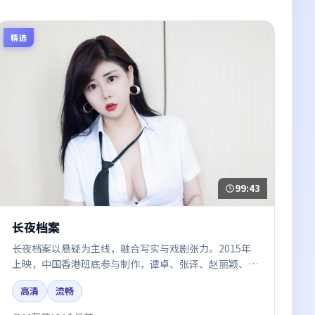
精选
99:43
长夜档案
长夜档案以悬疑为主线，融合写实与戏剧张力。2015年
上映，中国香港班底参与制作，谭卓、张译、赵丽颖、章
子怡、易烊千玺在片中呈现细腻表演，影像风格统一，配
高清
流畅
乐与剪辑强化了情绪曲线。