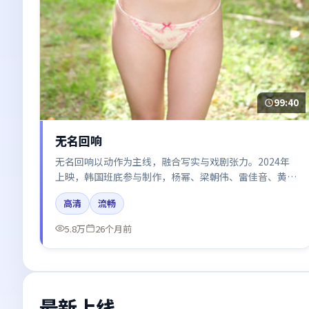
99:40
无名回响
无名回响以动作为主线，融合写实与戏剧张力。2024年
上映，韩国班底参与制作，杨幂、梁朝伟、雷佳音、黄
渤、胡歌在片中呈现细腻表演，影像风格统一，配乐与剪
高清
流畅
辑强化了情绪曲线。
5.8万
26个月前
最新上线