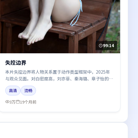
99:14
失控边界
本片失控边界将人物关系置于动作类型框架中，2025年
与观众见面。对白密度高，刘亦菲、秦海璐、章子怡的台
词节奏值得关注；整体气质偏泰国都市与冷色调摄影。
高清
流畅
3万
19个月前