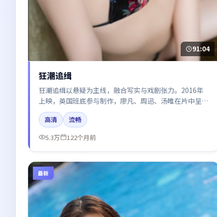
91:04
狂潮追缉
狂潮追缉以悬疑为主线，融合写实与戏剧张力。2016年
上映，英国班底参与制作，廖凡、周迅、汤唯在片中呈现
细腻表演，影像风格统一，配乐与剪辑强化了情绪曲线。
高清
流畅
5.3万
122个月前
最新