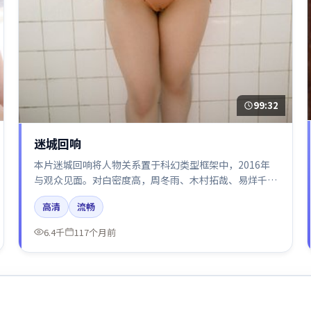
99:32
迷城回响
本片迷城回响将人物关系置于科幻类型框架中，2016年
与观众见面。对白密度高，周冬雨、木村拓哉、易烊千
玺、汤唯的台词节奏值得关注；整体气质偏英国都市与冷
高清
流畅
色调摄影。
6.4千
117个月前