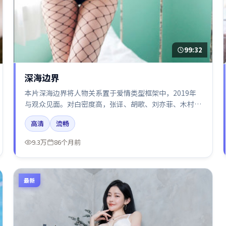
99:32
深海边界
本片深海边界将人物关系置于爱情类型框架中，2019年
与观众见面。对白密度高，张译、胡歌、刘亦菲、木村拓
哉、周冬雨的台词节奏值得关注；整体气质偏泰国都市与
高清
流畅
冷色调摄影。
9.3万
86个月前
最新