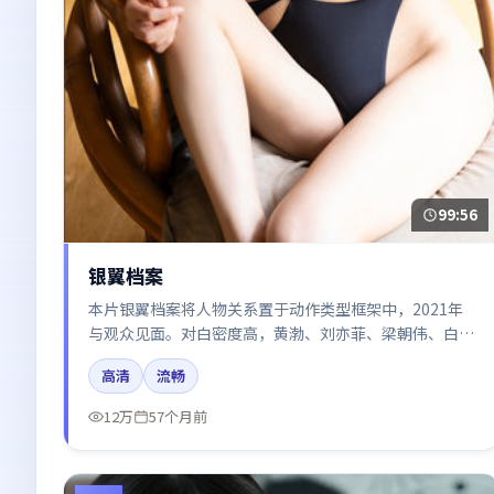
99:56
银翼档案
本片银翼档案将人物关系置于动作类型框架中，2021年
与观众见面。对白密度高，黄渤、刘亦菲、梁朝伟、白
宇、廖凡的台词节奏值得关注；整体气质偏法国都市与冷
高清
流畅
色调摄影。
12万
57个月前