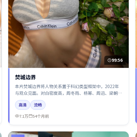
99:56
焚城边界
本片焚城边界将人物关系置于科幻类型框架中，2022年
与观众见面。对白密度高，周冬雨、杨幂、周迅、梁朝伟
的台词节奏值得关注；整体气质偏日本都市与冷色调摄
高清
流畅
影。
7.1万
54个月前