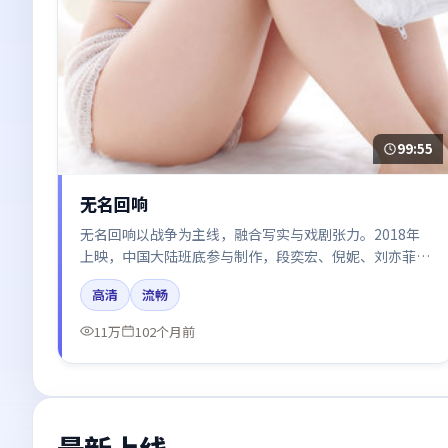
99:55
无名回响
无名回响以战争为主线，融合写实与戏剧张力。2018年
上映，中国大陆班底参与制作，段奕宏、倪妮、刘亦菲、
周冬雨在片中呈现细腻表演，影像风格统一，配乐与剪辑
高清
流畅
强化了情绪曲线。
11万
102个月前
最新上线