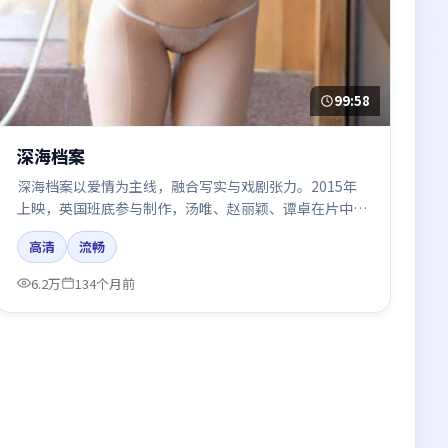
99:58
深海档案
深海档案以爱情为主线，融合写实与戏剧张力。2015年
上映，英国班底参与制作，汤唯、赵丽颖、谭卓在片中呈
现细腻表演，影像风格统一，配乐与剪辑强化了情绪曲
高清
流畅
线。
6.2万
134个月前