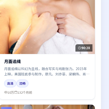
90:28
月面追缉
月面追缉以科幻为主线，融合写实与戏剧张力。2015年
上映，美国班底参与制作，廖凡、刘亦菲、梁朝伟、肖战
在片中呈现细腻表演，影像风格统一，配乐与剪辑强化了
高清
流畅
情绪曲线。
10万
132个月前