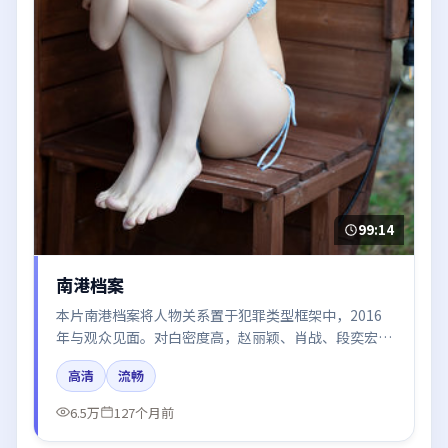
99:14
南港档案
本片南港档案将人物关系置于犯罪类型框架中，2016
年与观众见面。对白密度高，赵丽颖、肖战、段奕宏、
倪妮、周冬雨的台词节奏值得关注；整体气质偏中国大
高清
流畅
陆都市与冷色调摄影。
6.5万
127个月前