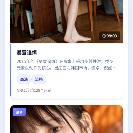
99:03
暴雪追缉
2015年的《暴雪追缉》在叙事上采用多线并进，类型
元素以动作为核心。出品面向韩国市场，谭卓、倪妮、
段奕宏所饰角色推动关键反转，结尾留白引发讨论。
高清
流畅
9.1万
128个月前
最新