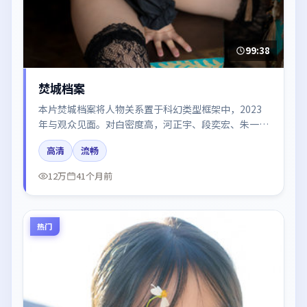
99:38
焚城档案
本片焚城档案将人物关系置于科幻类型框架中，2023
年与观众见面。对白密度高，河正宇、段奕宏、朱一
龙、周迅、章子怡的台词节奏值得关注；整体气质偏美
高清
流畅
国都市与冷色调摄影。
12万
41个月前
热门