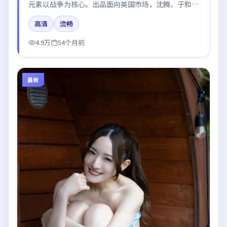
元素以战争为核心。出品面向英国市场，沈腾、于和
伟、迪丽热巴、廖凡、肖战所饰角色推动关键反转，结
高清
流畅
尾留白引发讨论。
4.9万
54个月前
最新