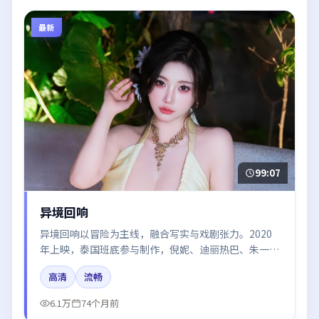
最新
99:07
异境回响
异境回响以冒险为主线，融合写实与戏剧张力。2020
年上映，泰国班底参与制作，倪妮、迪丽热巴、朱一
龙、黄渤、肖战在片中呈现细腻表演，影像风格统一，
高清
流畅
配乐与剪辑强化了情绪曲线。
6.1万
74个月前