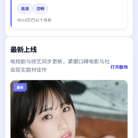
宇在片中呈现细腻表演，影像风格统一，配乐与剪辑强
高清
流畅
化了情绪曲线。
3.6万
41个月前
最新上线
电视剧与综艺同步更新，紧跟口碑电影与社
打开剧场
会现实题材佳作
最新