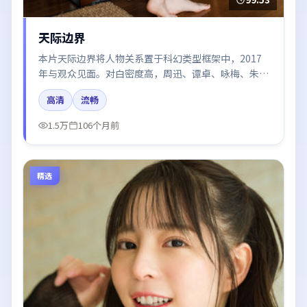
天际边界
本片天际边界将人物关系置于科幻类型框架中，2017
年与观众见面。对白密度高，周迅、谭卓、咏梅、朱一
龙的台词节奏值得关注；整体气质偏泰国都市与冷色调
高清
流畅
摄影。
1.5万
106个月前
精选