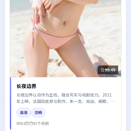
99:49
长夜边界
长夜边界以动作为主线，融合写实与戏剧张力。2021
年上映，法国班底参与制作，朱一龙、肖战、胡歌、刘
亦菲、咏梅在片中呈现细腻表演，影像风格统一，配乐
高清
流畅
与剪辑强化了情绪曲线。
8.9万
67个月前