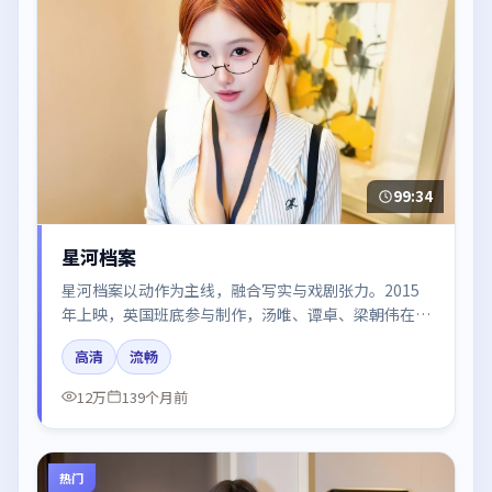
99:34
星河档案
星河档案以动作为主线，融合写实与戏剧张力。2015
年上映，英国班底参与制作，汤唯、谭卓、梁朝伟在片
中呈现细腻表演，影像风格统一，配乐与剪辑强化了情
高清
流畅
绪曲线。
12万
139个月前
热门