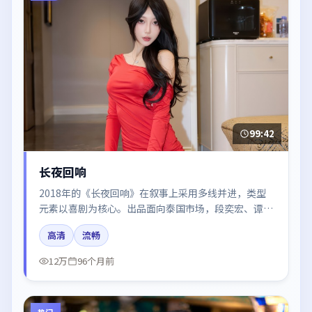
99:42
长夜回响
2018年的《长夜回响》在叙事上采用多线并进，类型
元素以喜剧为核心。出品面向泰国市场，段奕宏、谭
卓、杨幂、咏梅、张译所饰角色推动关键反转，结尾留
高清
流畅
白引发讨论。
12万
96个月前