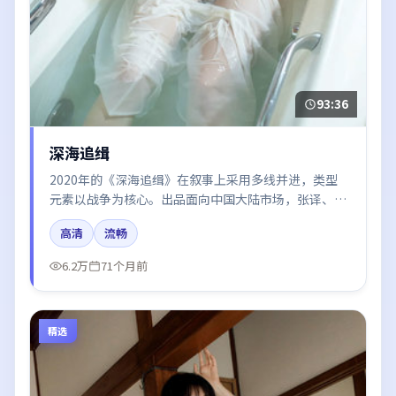
93:36
深海追缉
2020年的《深海追缉》在叙事上采用多线并进，类型
元素以战争为核心。出品面向中国大陆市场，张译、朱
一龙、周冬雨、刘亦菲、段奕宏所饰角色推动关键反
高清
流畅
转，结尾留白引发讨论。
6.2万
71个月前
精选