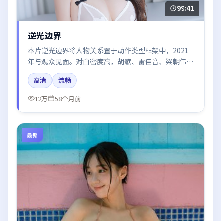
99:41
逆光边界
本片逆光边界将人物关系置于动作类型框架中，2021
年与观众见面。对白密度高，胡歌、雷佳音、梁朝伟、
段奕宏、张子枫的台词节奏值得关注；整体气质偏日本
高清
流畅
都市与冷色调摄影。
12万
58个月前
最新