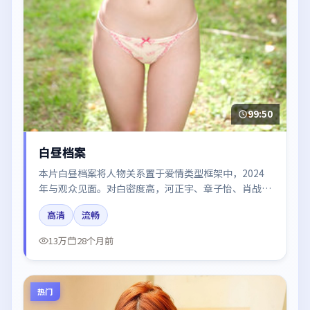
99:50
白昼档案
本片白昼档案将人物关系置于爱情类型框架中，2024
年与观众见面。对白密度高，河正宇、章子怡、肖战、
廖凡、胡歌的台词节奏值得关注；整体气质偏中国大陆
高清
流畅
都市与冷色调摄影。
13万
28个月前
热门