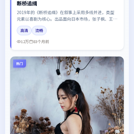
断桥追缉
2019年的《断桥追缉》在叙事上采用多线并进，类型
元素以喜剧为核心。出品面向日本市场，张子枫、王
凯、朱一龙所饰角色推动关键反转，结尾留白引发讨
高清
流畅
论。
12万
83个月前
热门