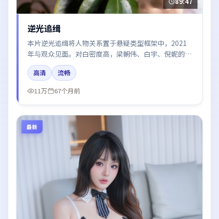
89:47
逆光追缉
本片逆光追缉将人物关系置于悬疑类型框架中，2021
年与观众见面。对白密度高，梁朝伟、白宇、倪妮的台
词节奏值得关注；整体气质偏英国都市与冷色调摄影。
高清
流畅
11万
67个月前
最新