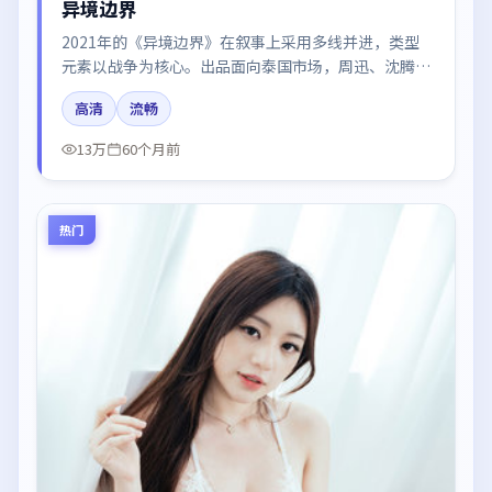
异境边界
2021年的《异境边界》在叙事上采用多线并进，类型
元素以战争为核心。出品面向泰国市场，周迅、沈腾、
杨幂、白宇、王景春所饰角色推动关键反转，结尾留白
高清
流畅
引发讨论。
13万
60个月前
热门