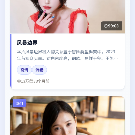
99:08
风暴边界
本片风暴边界将人物关系置于冒险类型框架中，2023
年与观众见面。对白密度高，胡歌、易烊千玺、王凯、
河正宇、周冬雨的台词节奏值得关注；整体气质偏中国
高清
流畅
香港都市与冷色调摄影。
13万
38个月前
热门