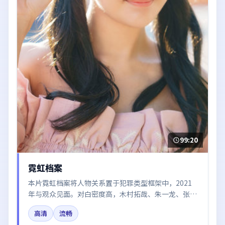
99:20
霓虹档案
本片霓虹档案将人物关系置于犯罪类型框架中，2021
年与观众见面。对白密度高，木村拓哉、朱一龙、张
译、刘亦菲的台词节奏值得关注；整体气质偏韩国都市
高清
流畅
与冷色调摄影。