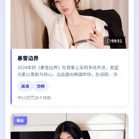
99:51
暴雪边界
2024年的《暴雪边界》在叙事上采用多线并进，类型
元素以喜剧为核心。出品面向韩国市场，赵丽颖、汤
唯、白宇、易烊千玺、肖战所饰角色推动关键反转，结
高清
流畅
尾留白引发讨论。
13万
25个月前
精选