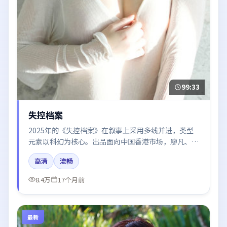
99:33
失控档案
2025年的《失控档案》在叙事上采用多线并进，类型
元素以科幻为核心。出品面向中国香港市场，廖凡、周
迅、胡歌、赵丽颖所饰角色推动关键反转，结尾留白引
高清
流畅
发讨论。
8.4万
17个月前
最新