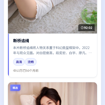
92:02
断桥追缉
本片断桥追缉将人物关系置于科幻类型框架中，2022
年与观众见面。对白密度高，段奕宏、白宇、廖凡、肖
战的台词节奏值得关注；整体气质偏日本都市与冷色调
高清
流畅
摄影。
13万
50个月前
精选