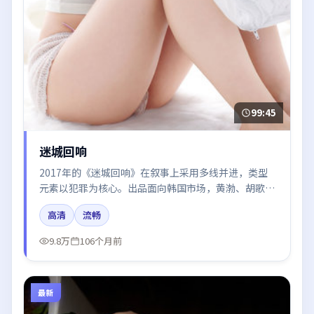
99:45
迷城回响
2017年的《迷城回响》在叙事上采用多线并进，类型
元素以犯罪为核心。出品面向韩国市场，黄渤、胡歌、
张译、杨幂所饰角色推动关键反转，结尾留白引发讨
高清
流畅
论。
9.8万
106个月前
最新