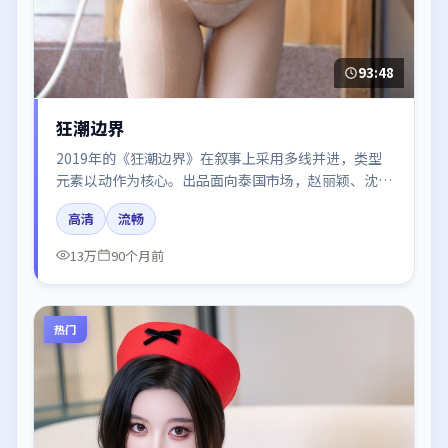
93:48
狂潮边界
2019年的《狂潮边界》在叙事上采用多线并进，类型
元素以动作为核心。出品面向泰国市场，赵丽颖、沈
腾、杨幂、朱一龙所饰角色推动关键反转，结尾留白引
高清
流畅
发讨论。
13万
90个月前
热门