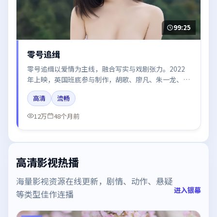
99:25
零号追缉
零号追缉以爱情为主线，融合写实与戏剧张力。2022
年上映，英国班底参与制作，胡歌、廖凡、朱一龙、周
冬雨、河正宇在片中呈现细腻表演，影像风格统一，配
高清
流畅
乐与剪辑强化了情绪曲线。
12万
48个月前
高清影视热播
海量影视资源在线更新，剧情、动作、悬疑
进入银幕
等类型佳作连播