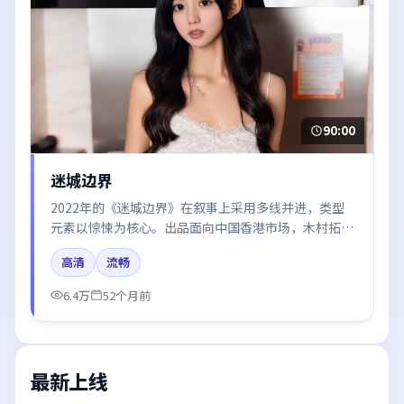
90:00
迷城边界
2022年的《迷城边界》在叙事上采用多线并进，类型
元素以惊悚为核心。出品面向中国香港市场，木村拓
哉、汤唯、周冬雨、黄渤、张译所饰角色推动关键反
高清
流畅
转，结尾留白引发讨论。
6.4万
52个月前
最新上线