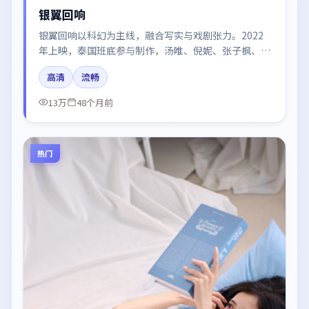
银翼回响
银翼回响以科幻为主线，融合写实与戏剧张力。2022
年上映，泰国班底参与制作，汤唯、倪妮、张子枫、梁
朝伟在片中呈现细腻表演，影像风格统一，配乐与剪辑
高清
流畅
强化了情绪曲线。
13万
48个月前
热门