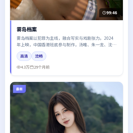
99:46
雾岛档案
雾岛档案以犯罪为主线，融合写实与戏剧张力。2024
年上映，中国香港班底参与制作，汤唯、朱一龙、沈
腾、章子怡、倪妮在片中呈现细腻表演，影像风格统
高清
流畅
一，配乐与剪辑强化了情绪曲线。
4.3万
29个月前
最新