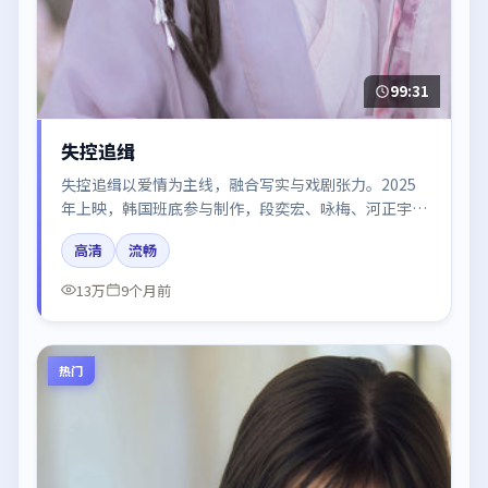
99:31
失控追缉
失控追缉以爱情为主线，融合写实与戏剧张力。2025
年上映，韩国班底参与制作，段奕宏、咏梅、河正宇、
秦海璐、易烊千玺在片中呈现细腻表演，影像风格统
高清
流畅
一，配乐与剪辑强化了情绪曲线。
13万
9个月前
热门