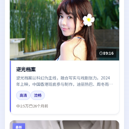
89:16
逆光档案
逆光档案以科幻为主线，融合写实与戏剧张力。2024
年上映，中国香港班底参与制作，迪丽热巴、周冬雨、
张译、杨幂在片中呈现细腻表演，影像风格统一，配乐
高清
流畅
与剪辑强化了情绪曲线。
2.5万
26个月前
最新