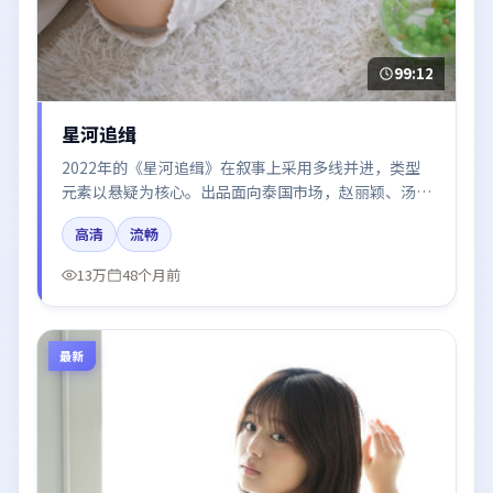
99:12
星河追缉
2022年的《星河追缉》在叙事上采用多线并进，类型
元素以悬疑为核心。出品面向泰国市场，赵丽颖、汤
唯、章子怡、周迅、廖凡所饰角色推动关键反转，结尾
高清
流畅
留白引发讨论。
13万
48个月前
最新