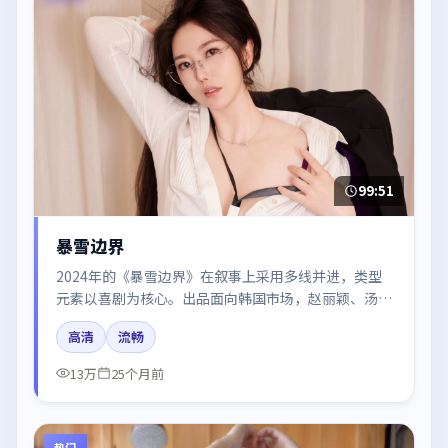
99:51
暴雪边界
2024年的《暴雪边界》在叙事上采用多线并进，类型
元素以喜剧为核心。出品面向韩国市场，赵丽颖、汤
唯、白宇、易烊千玺、肖战所饰角色推动关键反转，结
高清
流畅
尾留白引发讨论。
13万
25个月前
热门