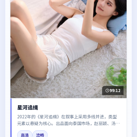
99:12
星河追缉
2022年的《星河追缉》在叙事上采用多线并进，类型
元素以悬疑为核心。出品面向泰国市场，赵丽颖、汤
唯、章子怡、周迅、廖凡所饰角色推动关键反转，结尾
高清
流畅
留白引发讨论。