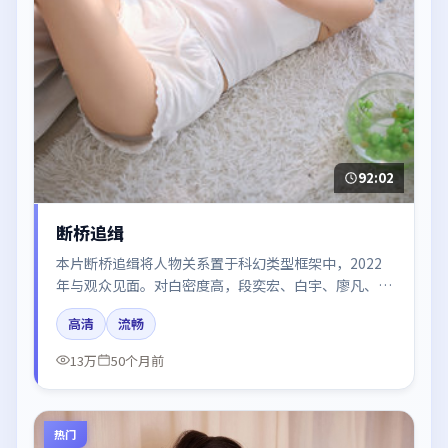
92:02
断桥追缉
本片断桥追缉将人物关系置于科幻类型框架中，2022
年与观众见面。对白密度高，段奕宏、白宇、廖凡、肖
战的台词节奏值得关注；整体气质偏日本都市与冷色调
高清
流畅
摄影。
13万
50个月前
热门