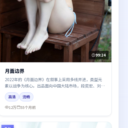
99:24
月面边界
2022年的《月面边界》在叙事上采用多线并进，类型元
素以战争为核心。出品面向中国大陆市场，段奕宏、刘亦
菲、河正宇、木村拓哉所饰角色推动关键反转，结尾留白
高清
流畅
引发讨论。
12万
55个月前