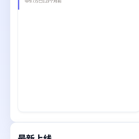
9.7万
123个月前
最新上线