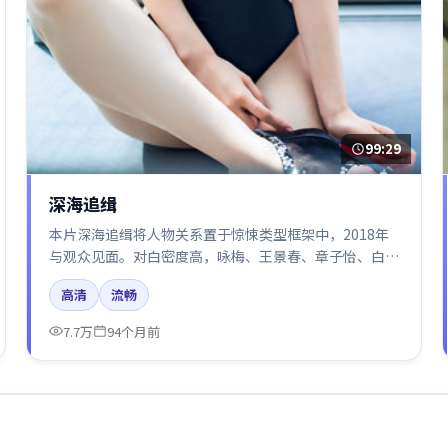
99:29
深海追缉
本片深海追缉将人物关系置于惊悚类型框架中，2018年
与观众见面。对白密度高，咏梅、王景春、章子怡、白
宇、易烊千玺的台词节奏值得关注；整体气质偏韩国都市
高清
流畅
与冷色调摄影。
7.7万
94个月前