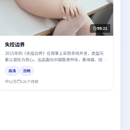
99:21
失控边界
2015年的《失控边界》在叙事上采用多线并进，类型元
素以冒险为核心。出品面向中国香港市场，秦海璐、段奕
宏、河正宇、胡歌、白宇所饰角色推动关键反转，结尾留
高清
流畅
白引发讨论。
11万
131个月前