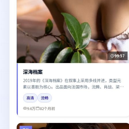
99:57
深海档案
2019年的《深海档案》在叙事上采用多线并进，类型元
素以喜剧为核心。出品面向法国市场，沈腾、肖战、梁朝
伟、倪妮所饰角色推动关键反转，结尾留白引发讨论。
高清
流畅
9.6万
82个月前