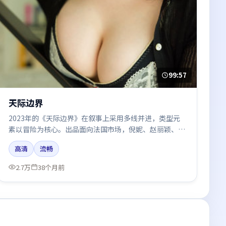
99:57
天际边界
2023年的《天际边界》在叙事上采用多线并进，类型元
素以冒险为核心。出品面向法国市场，倪妮、赵丽颖、河
正宇、肖战、黄渤所饰角色推动关键反转，结尾留白引发
高清
流畅
讨论。
2.7万
38个月前