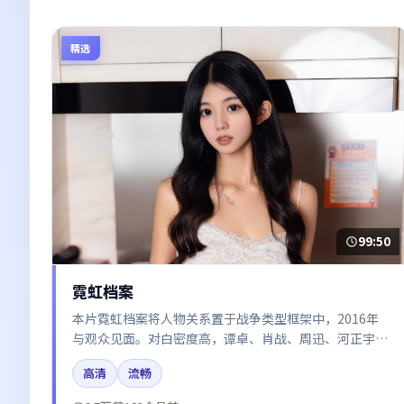
精选
99:50
霓虹档案
本片霓虹档案将人物关系置于战争类型框架中，2016年
与观众见面。对白密度高，谭卓、肖战、周迅、河正宇、
沈腾的台词节奏值得关注；整体气质偏韩国都市与冷色调
高清
流畅
摄影。