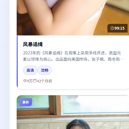
99:15
风暴追缉
2023年的《风暴追缉》在叙事上采用多线并进，类型元
素以惊悚为核心。出品面向美国市场，张子枫、周冬雨、
沈腾所饰角色推动关键反转，结尾留白引发讨论。
高清
流畅
9万
42个月前
最新