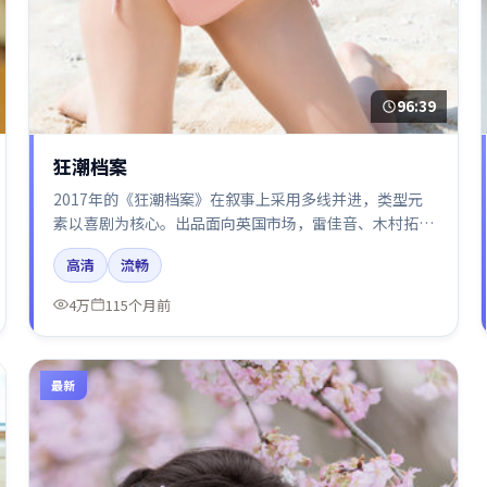
96:39
狂潮档案
2017年的《狂潮档案》在叙事上采用多线并进，类型元
素以喜剧为核心。出品面向英国市场，雷佳音、木村拓
哉、章子怡所饰角色推动关键反转，结尾留白引发讨论。
高清
流畅
4万
115个月前
最新