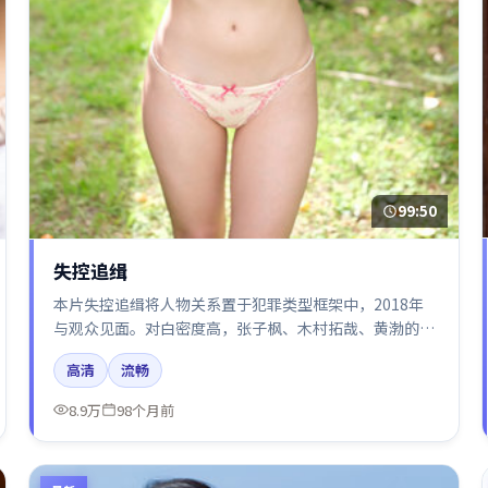
99:50
失控追缉
本片失控追缉将人物关系置于犯罪类型框架中，2018年
与观众见面。对白密度高，张子枫、木村拓哉、黄渤的台
词节奏值得关注；整体气质偏日本都市与冷色调摄影。
高清
流畅
8.9万
98个月前