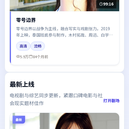
99:16
零号边界
零号边界以战争为主线，融合写实与戏剧张力。2019
年上映，泰国班底参与制作，木村拓哉、周迅、白宇、
刘亦菲、王景春在片中呈现细腻表演，影像风格统一，
高清
流畅
配乐与剪辑强化了情绪曲线。
5.9万
84个月前
最新上线
电视剧与综艺同步更新，紧跟口碑电影与社
打开剧场
会现实题材佳作
最新