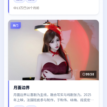
结尾留白引发讨论。
13万
20个月前
热门
99:58
月面边界
月面边界以喜剧为主线，融合写实与戏剧张力。2025
年上映，法国班底参与制作，于和伟、咏梅、段奕宏、
雷佳音、梁朝伟在片中呈现细腻表演，影像风格统一，