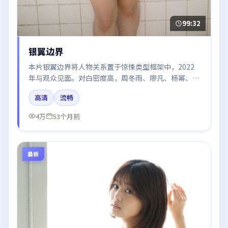
99:32
银翼边界
本片银翼边界将人物关系置于惊悚类型框架中，2022
年与观众见面。对白密度高，周冬雨、廖凡、杨幂、肖
战的台词节奏值得关注；整体气质偏英国都市与冷色调
高清
流畅
摄影。
4万
53个月前
最新