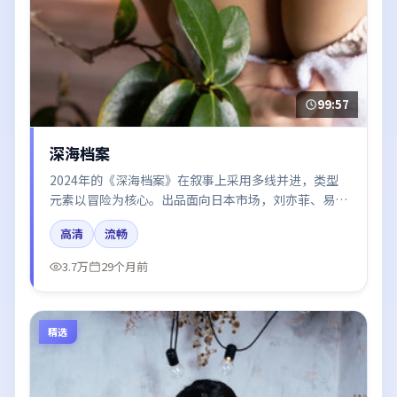
99:57
深海档案
2024年的《深海档案》在叙事上采用多线并进，类型
元素以冒险为核心。出品面向日本市场，刘亦菲、易烊
千玺、于和伟、秦海璐所饰角色推动关键反转，结尾留
高清
流畅
白引发讨论。
3.7万
29个月前
精选