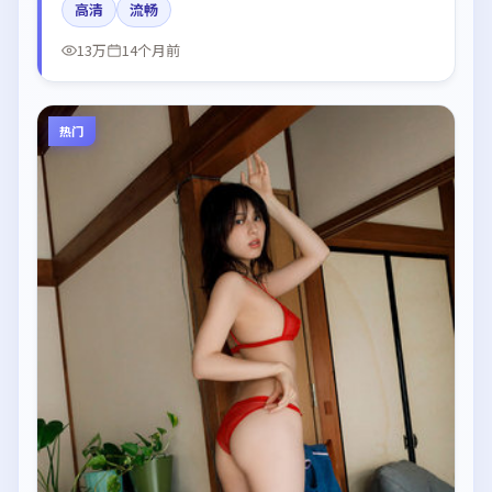
高清
流畅
配乐与剪辑强化了情绪曲线。
13万
14个月前
热门