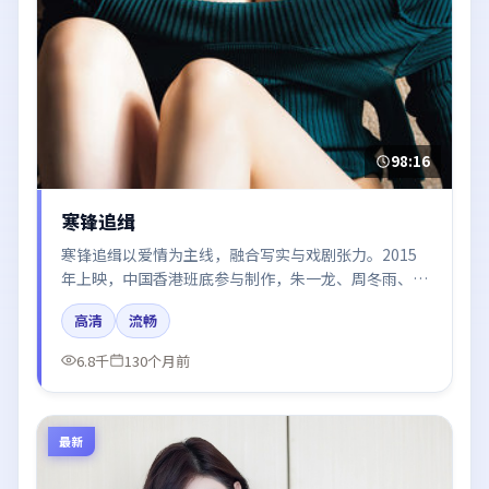
98:16
寒锋追缉
寒锋追缉以爱情为主线，融合写实与戏剧张力。2015
年上映，中国香港班底参与制作，朱一龙、周冬雨、王
景春、倪妮在片中呈现细腻表演，影像风格统一，配乐
高清
流畅
与剪辑强化了情绪曲线。
6.8千
130个月前
最新