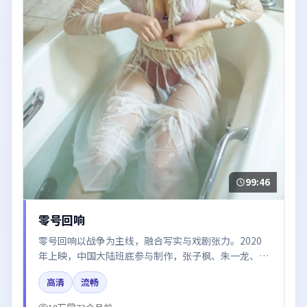
99:46
零号回响
零号回响以战争为主线，融合写实与戏剧张力。2020
年上映，中国大陆班底参与制作，张子枫、朱一龙、白
宇在片中呈现细腻表演，影像风格统一，配乐与剪辑强
高清
流畅
化了情绪曲线。