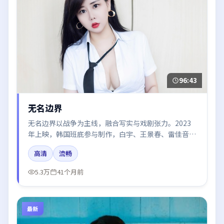
96:43
无名边界
无名边界以战争为主线，融合写实与戏剧张力。2023
年上映，韩国班底参与制作，白宇、王景春、雷佳音、
赵丽颖在片中呈现细腻表演，影像风格统一，配乐与剪
高清
流畅
辑强化了情绪曲线。
5.3万
41个月前
最新