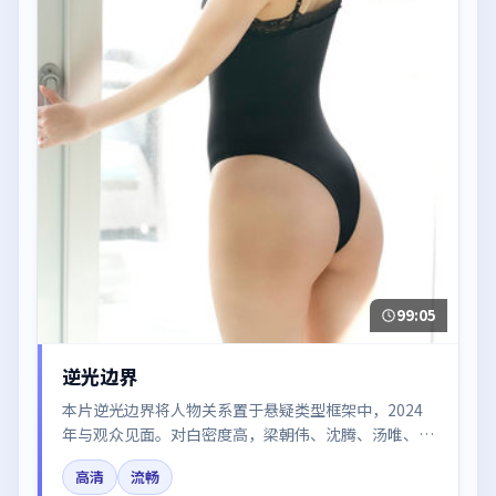
99:05
逆光边界
本片逆光边界将人物关系置于悬疑类型框架中，2024
年与观众见面。对白密度高，梁朝伟、沈腾、汤唯、河
正宇的台词节奏值得关注；整体气质偏泰国都市与冷色
高清
流畅
调摄影。