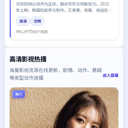
天际回响以动作为主线，融合写实与戏剧张力。2021
年上映，韩国班底参与制作，王景春、杨幂、肖战在片
中呈现细腻表演，影像风格统一，配乐与剪辑强化了情
高清
流畅
绪曲线。
5.2千
56个月前
高清影视热播
海量影视资源在线更新，剧情、动作、悬疑
进入银幕
等类型佳作连播
热门