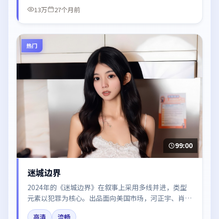
13万
27个月前
热门
99:00
迷城边界
2024年的《迷城边界》在叙事上采用多线并进，类型
元素以犯罪为核心。出品面向美国市场，河正宇、肖
战、木村拓哉、黄渤、周冬雨所饰角色推动关键反转，
高清
流畅