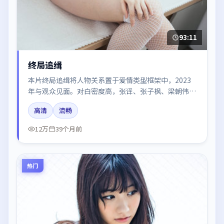
93:11
终局追缉
本片终局追缉将人物关系置于爱情类型框架中，2023
年与观众见面。对白密度高，张译、张子枫、梁朝伟、
木村拓哉的台词节奏值得关注；整体气质偏中国香港都
高清
流畅
市与冷色调摄影。
12万
39个月前
热门