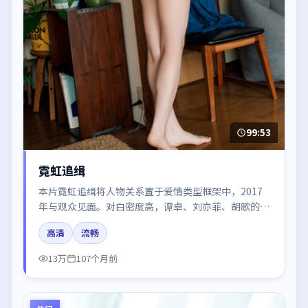
99:53
霓虹追缉
本片霓虹追缉将人物关系置于爱情类型框架中，2017
年与观众见面。对白密度高，谭卓、刘亦菲、胡歌的台
词节奏值得关注；整体气质偏美国都市与冷色调摄影。
高清
流畅
13万
107个月前