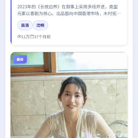
2023年的《长夜边界》在叙事上采用多线并进，类型
元素以喜剧为核心。出品面向中国香港市场，木村拓
哉、章子怡、河正宇所饰角色推动关键反转，结尾留白
高清
流畅
引发讨论。
11万
37个月前
最新