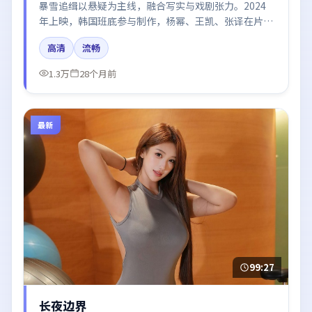
暴雪追缉以悬疑为主线，融合写实与戏剧张力。2024
年上映，韩国班底参与制作，杨幂、王凯、张译在片中
呈现细腻表演，影像风格统一，配乐与剪辑强化了情绪
高清
流畅
曲线。
1.3万
28个月前
最新
99:27
长夜边界