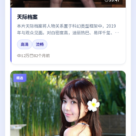
天际档案
本片天际档案将人物关系置于科幻类型框架中，2019
年与观众见面。对白密度高，迪丽热巴、易烊千玺、倪
妮、章子怡的台词节奏值得关注；整体气质偏中国大陆
高清
流畅
都市与冷色调摄影。
12万
82个月前
精选