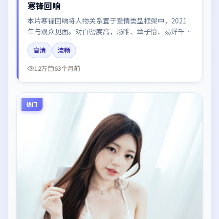
寒锋回响
本片寒锋回响将人物关系置于爱情类型框架中，2021
年与观众见面。对白密度高，汤唯、章子怡、易烊千
玺、朱一龙的台词节奏值得关注；整体气质偏中国大陆
高清
流畅
都市与冷色调摄影。
12万
63个月前
热门