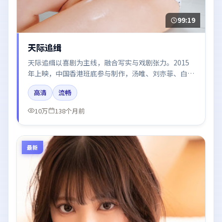
99:19
天际追缉
天际追缉以喜剧为主线，融合写实与戏剧张力。2015
年上映，中国香港班底参与制作，汤唯、刘亦菲、白
宇、秦海璐在片中呈现细腻表演，影像风格统一，配乐
高清
流畅
与剪辑强化了情绪曲线。
10万
138个月前
最新