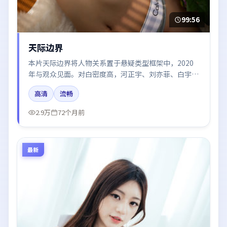
99:56
天际边界
本片天际边界将人物关系置于悬疑类型框架中，2020
年与观众见面。对白密度高，河正宇、刘亦菲、白宇的
台词节奏值得关注；整体气质偏中国香港都市与冷色调
高清
流畅
摄影。
2.9万
72个月前
最新