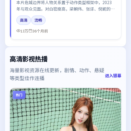
本片危城边界将人物关系置于动作类型框架中，2023
年与观众见面。对白密度高，梁朝伟、张译、倪妮的台
词节奏值得关注；整体气质偏法国都市与冷色调摄影。
高清
流畅
13万
36个月前
高清影视热播
海量影视资源在线更新，剧情、动作、悬疑
进入银幕
等类型佳作连播
热门