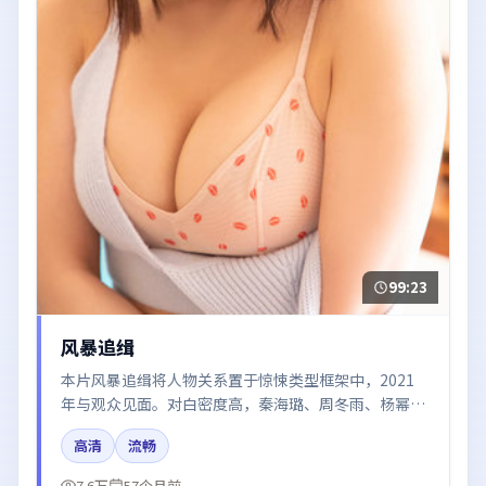
99:23
风暴追缉
本片风暴追缉将人物关系置于惊悚类型框架中，2021
年与观众见面。对白密度高，秦海璐、周冬雨、杨幂、
胡歌、赵丽颖的台词节奏值得关注；整体气质偏日本都
高清
流畅
市与冷色调摄影。
7.6万
57个月前