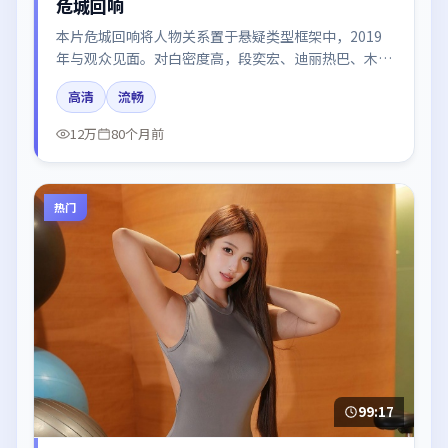
危城回响
本片危城回响将人物关系置于悬疑类型框架中，2019
年与观众见面。对白密度高，段奕宏、迪丽热巴、木村
拓哉、雷佳音、于和伟的台词节奏值得关注；整体气质
高清
流畅
偏泰国都市与冷色调摄影。
12万
80个月前
热门
99:17