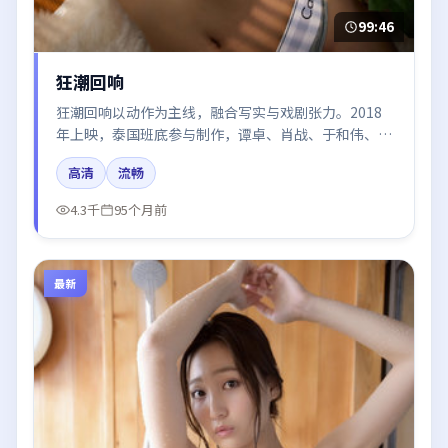
99:46
狂潮回响
狂潮回响以动作为主线，融合写实与戏剧张力。2018
年上映，泰国班底参与制作，谭卓、肖战、于和伟、赵
丽颖、张译在片中呈现细腻表演，影像风格统一，配乐
高清
流畅
与剪辑强化了情绪曲线。
4.3千
95个月前
最新