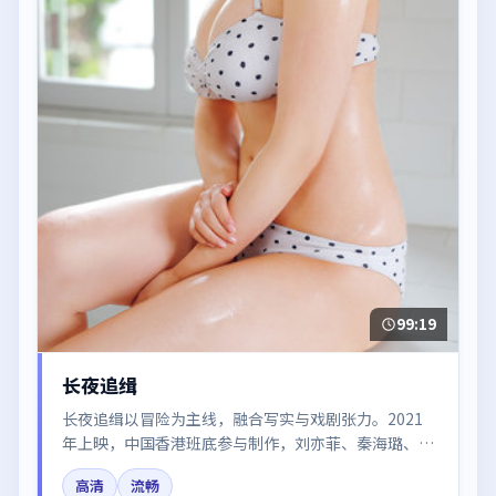
99:19
长夜追缉
长夜追缉以冒险为主线，融合写实与戏剧张力。2021
年上映，中国香港班底参与制作，刘亦菲、秦海璐、肖
战在片中呈现细腻表演，影像风格统一，配乐与剪辑强
高清
流畅
化了情绪曲线。