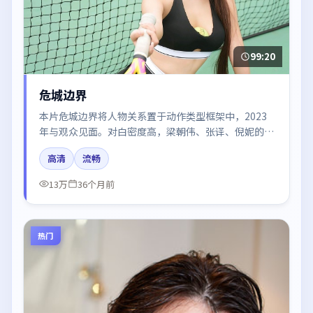
99:20
危城边界
本片危城边界将人物关系置于动作类型框架中，2023
年与观众见面。对白密度高，梁朝伟、张译、倪妮的台
词节奏值得关注；整体气质偏法国都市与冷色调摄影。
高清
流畅
13万
36个月前
热门