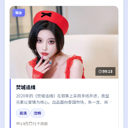
精选
99:18
焚城追缉
2020年的《焚城追缉》在叙事上采用多线并进，类型
元素以爱情为核心。出品面向泰国市场，朱一龙、肖
战、黄渤、周冬雨所饰角色推动关键反转，结尾留白引
高清
流畅
发讨论。
2.9万
71个月前