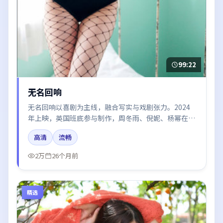
99:22
无名回响
无名回响以喜剧为主线，融合写实与戏剧张力。2024
年上映，英国班底参与制作，周冬雨、倪妮、杨幂在片
中呈现细腻表演，影像风格统一，配乐与剪辑强化了情
高清
流畅
绪曲线。
2万
26个月前
精选