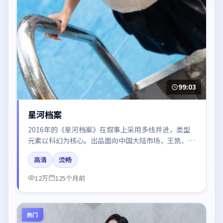
99:03
星河档案
2016年的《星河档案》在叙事上采用多线并进，类型
元素以科幻为核心。出品面向中国大陆市场，王凯、咏
梅、段奕宏、迪丽热巴、杨幂所饰角色推动关键反转，
高清
流畅
结尾留白引发讨论。
12万
125个月前
热门