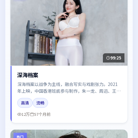
99:25
深海档案
深海档案以战争为主线，融合写实与戏剧张力。2021
年上映，中国香港班底参与制作，朱一龙、周迅、王凯
在片中呈现细腻表演，影像风格统一，配乐与剪辑强化
高清
流畅
了情绪曲线。
12万
57个月前
热门