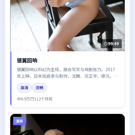
99:49
银翼回响
银翼回响以科幻为主线，融合写实与戏剧张力。2017
年上映，日本班底参与制作，沈腾、河正宇、廖凡、肖
战在片中呈现细腻表演，影像风格统一，配乐与剪辑强
高清
流畅
化了情绪曲线。
6.9万
112个月前
最新