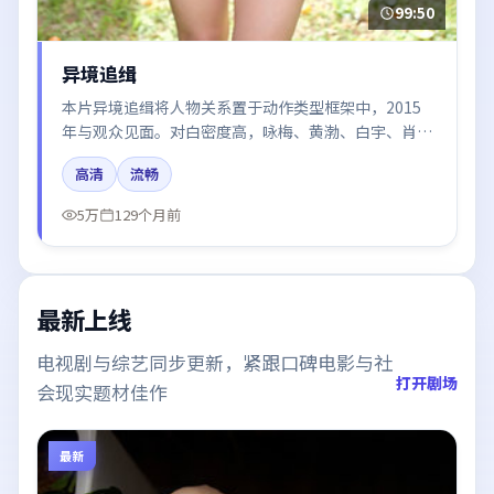
99:50
异境追缉
本片异境追缉将人物关系置于动作类型框架中，2015
年与观众见面。对白密度高，咏梅、黄渤、白宇、肖战
的台词节奏值得关注；整体气质偏韩国都市与冷色调摄
高清
流畅
影。
5万
129个月前
最新上线
电视剧与综艺同步更新，紧跟口碑电影与社
打开剧场
会现实题材佳作
最新