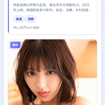
终局追缉以惊悚为主线，融合写实与戏剧张力。2025
年上映，美国班底参与制作，张译、沈腾、木村拓哉、
肖战、杨幂在片中呈现细腻表演，影像风格统一，配乐
高清
流畅
与剪辑强化了情绪曲线。
2.2万
15个月前
最新