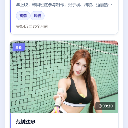
年上映，韩国班底参与制作，张子枫、胡歌、迪丽热巴
在片中呈现细腻表演，影像风格统一，配乐与剪辑强化
高清
流畅
了情绪曲线。
9.4万
70个月前
最新
99:20
危城边界