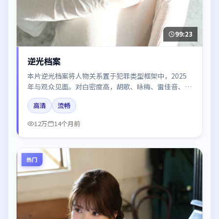
99:23
逆光档案
本片逆光档案将人物关系置于犯罪类型框架中，2025
年与观众见面。对白密度高，胡歌、咏梅、雷佳音、刘
亦菲、木村拓哉的台词节奏值得关注；整体气质偏日本
高清
流畅
都市与冷色调摄影。
12万
14个月前
热门