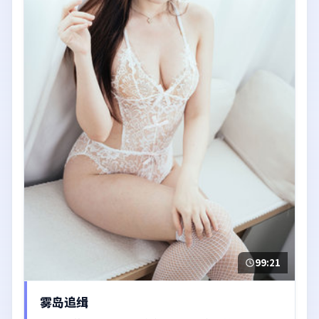
99:21
雾岛追缉