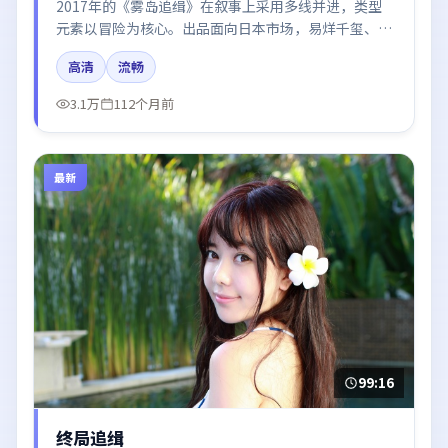
2017年的《雾岛追缉》在叙事上采用多线并进，类型
元素以冒险为核心。出品面向日本市场，易烊千玺、刘
亦菲、木村拓哉所饰角色推动关键反转，结尾留白引发
高清
流畅
讨论。
3.1万
112个月前
最新
99:16
终局追缉