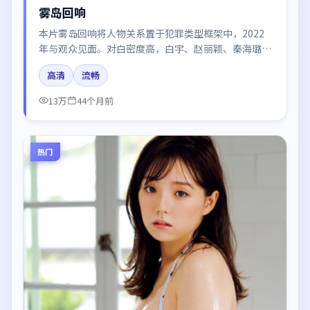
雾岛回响
本片雾岛回响将人物关系置于犯罪类型框架中，2022
年与观众见面。对白密度高，白宇、赵丽颖、秦海璐、
迪丽热巴的台词节奏值得关注；整体气质偏中国大陆都
高清
流畅
市与冷色调摄影。
13万
44个月前
热门