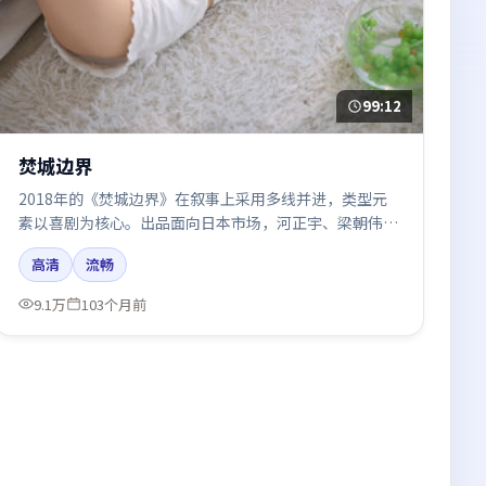
99:12
焚城边界
2018年的《焚城边界》在叙事上采用多线并进，类型元
素以喜剧为核心。出品面向日本市场，河正宇、梁朝伟、
易烊千玺所饰角色推动关键反转，结尾留白引发讨论。
高清
流畅
9.1万
103个月前