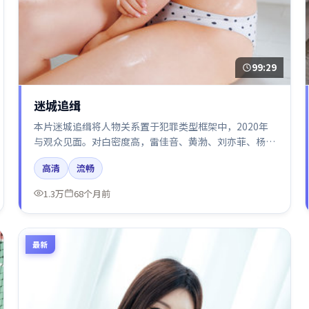
99:29
迷城追缉
本片迷城追缉将人物关系置于犯罪类型框架中，2020年
与观众见面。对白密度高，雷佳音、黄渤、刘亦菲、杨幂
的台词节奏值得关注；整体气质偏中国大陆都市与冷色调
高清
流畅
摄影。
1.3万
68个月前
最新