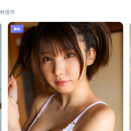
材佳作
最新