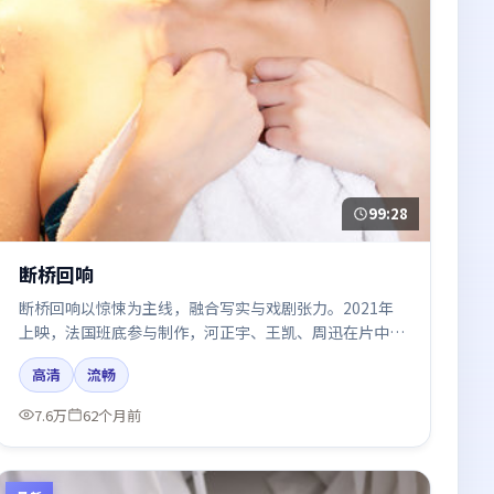
99:28
断桥回响
断桥回响以惊悚为主线，融合写实与戏剧张力。2021年
上映，法国班底参与制作，河正宇、王凯、周迅在片中呈
现细腻表演，影像风格统一，配乐与剪辑强化了情绪曲
高清
流畅
线。
7.6万
62个月前