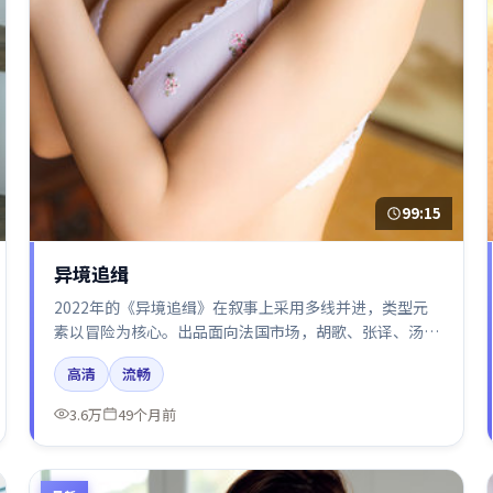
99:15
异境追缉
2022年的《异境追缉》在叙事上采用多线并进，类型元
素以冒险为核心。出品面向法国市场，胡歌、张译、汤
唯、周冬雨、倪妮所饰角色推动关键反转，结尾留白引发
高清
流畅
讨论。
3.6万
49个月前