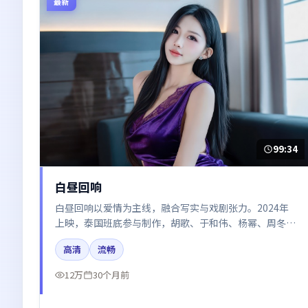
最新
99:34
白昼回响
白昼回响以爱情为主线，融合写实与戏剧张力。2024年
上映，泰国班底参与制作，胡歌、于和伟、杨幂、周冬雨
在片中呈现细腻表演，影像风格统一，配乐与剪辑强化了
高清
流畅
情绪曲线。
12万
30个月前