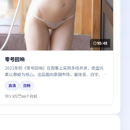
95:48
零号回响
2021年的《零号回响》在叙事上采用多线并进，类型元
素以悬疑为核心。出品面向泰国市场，雷佳音、白宇、汤
唯、咏梅、秦海璐所饰角色推动关键反转，结尾留白引发
高清
流畅
讨论。
3.9万
66个月前