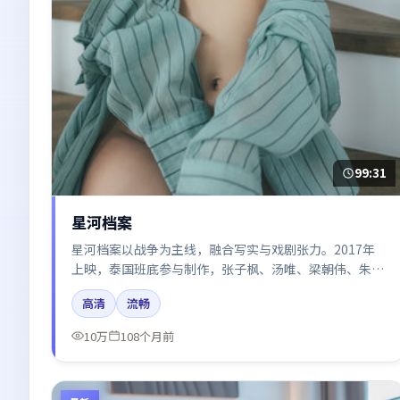
99:31
星河档案
星河档案以战争为主线，融合写实与戏剧张力。2017年
上映，泰国班底参与制作，张子枫、汤唯、梁朝伟、朱一
龙在片中呈现细腻表演，影像风格统一，配乐与剪辑强化
高清
流畅
了情绪曲线。
10万
108个月前