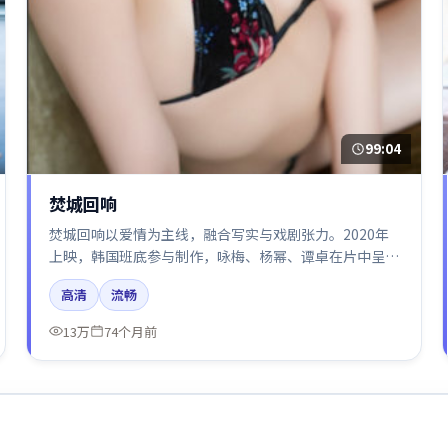
99:04
焚城回响
焚城回响以爱情为主线，融合写实与戏剧张力。2020年
上映，韩国班底参与制作，咏梅、杨幂、谭卓在片中呈现
细腻表演，影像风格统一，配乐与剪辑强化了情绪曲线。
高清
流畅
13万
74个月前