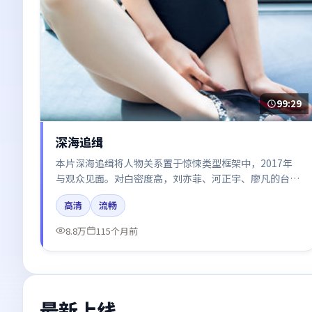
99:29
深海追缉
本片深海追缉将人物关系置于惊悚类型框架中，2017年
与观众见面。对白密度高，刘亦菲、河正宇、廖凡的台词
节奏值得关注；整体气质偏泰国都市与冷色调摄影。
高清
流畅
8.8万
115个月前
最新上线