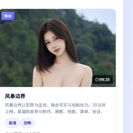
精选
99:25
风暴边界
风暴边界以犯罪为主线，融合写实与戏剧张力。2016年
上映，泰国班底参与制作，胡歌、倪妮、谭卓、张译、王
景春在片中呈现细腻表演，影像风格统一，配乐与剪辑强
高清
流畅
化了情绪曲线。