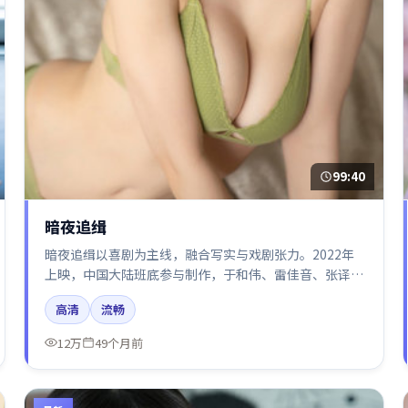
99:40
暗夜追缉
暗夜追缉以喜剧为主线，融合写实与戏剧张力。2022年
上映，中国大陆班底参与制作，于和伟、雷佳音、张译、
白宇在片中呈现细腻表演，影像风格统一，配乐与剪辑强
高清
流畅
化了情绪曲线。
12万
49个月前