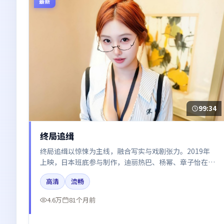
最新
99:34
终局追缉
终局追缉以惊悚为主线，融合写实与戏剧张力。2019年
上映，日本班底参与制作，迪丽热巴、杨幂、章子怡在片
中呈现细腻表演，影像风格统一，配乐与剪辑强化了情绪
高清
流畅
曲线。
4.6万
81个月前