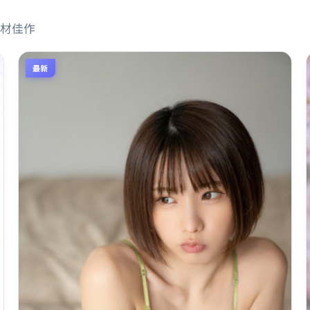
材佳作
最新