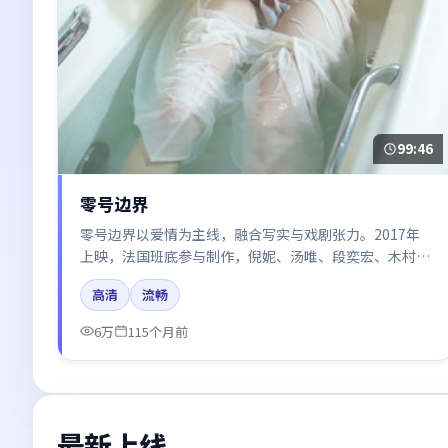
99:46
零号边界
零号边界以爱情为主线，融合写实与戏剧张力。2017年
上映，法国班底参与制作，倪妮、汤唯、段奕宏、木村拓
哉、雷佳音在片中呈现细腻表演，影像风格统一，配乐与
高清
流畅
剪辑强化了情绪曲线。
6万
115个月前
最新上线