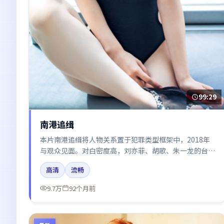
99:29
南港追缉
本片南港追缉将人物关系置于犯罪类型框架中，2018年
与观众见面。对白密度高，刘亦菲、胡歌、朱一龙的台词
节奏值得关注；整体气质偏英国都市与冷色调摄影。
高清
流畅
9.7万
92个月前