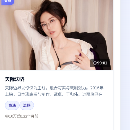
最新
99:01
天际边界
天际边界以惊悚为主线，融合写实与戏剧张力。2016年
上映，日本班底参与制作，谭卓、于和伟、迪丽热巴在片
中呈现细腻表演，影像风格统一，配乐与剪辑强化了情绪
高清
流畅
曲线。
10万
122个月前