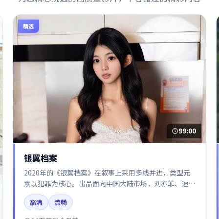
精选
99:00
银翼档案
2020年的《银翼档案》在叙事上采用多线并进，类型元
素以犯罪为核心。出品面向中国大陆市场，刘亦菲、迪丽
热巴、汤唯、倪妮、胡歌所饰角色推动关键反转，结尾留
高清
流畅
白引发讨论。