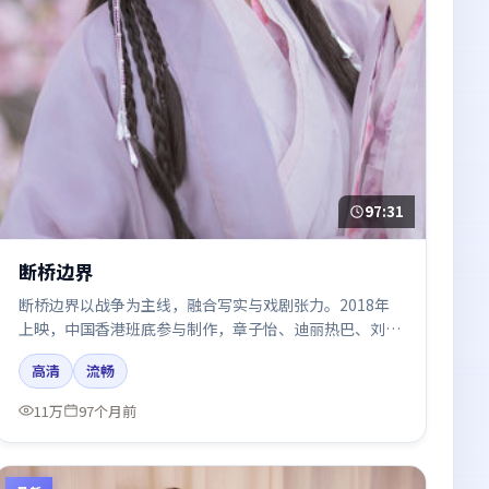
97:31
断桥边界
断桥边界以战争为主线，融合写实与戏剧张力。2018年
上映，中国香港班底参与制作，章子怡、迪丽热巴、刘亦
菲、秦海璐在片中呈现细腻表演，影像风格统一，配乐与
高清
流畅
剪辑强化了情绪曲线。
11万
97个月前