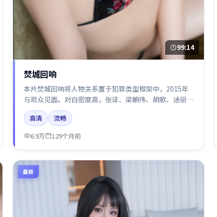
99:14
焚城回响
本片焚城回响将人物关系置于犯罪类型框架中，2015年
与观众见面。对白密度高，张译、梁朝伟、胡歌、迪丽热
巴的台词节奏值得关注；整体气质偏英国都市与冷色调摄
高清
流畅
影。
6.9万
129个月前
最新